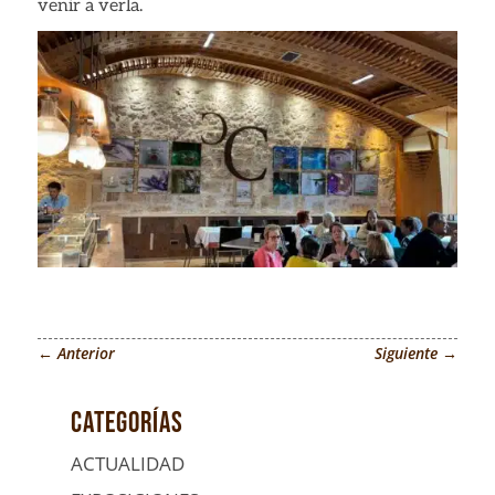
mejor posible
venir a verla.
durante tu
visita. Si rechaza
estas cookies,
algunas
funcionalidades
desaparecerán
de la web.
Marketing
Al compartir tus
intereses y
comportamiento
mientras visitas
nuestro sitio,
←
Anterior
Siguiente
→
aumentas la
posibilidad de
ver contenido y
ofertas
Categorías
personalizados.
ACTUALIDAD