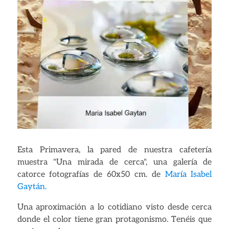
Necesarias
Estas
cookies no
son
opcionales.
Son
necesarias
para que
funcione la
Esta Primavera, la pared de nuestra cafetería
web.
muestra "Una mirada de cerca", una galería de
catorce fotografías de 60x50 cm. de
María Isabel
Gaytán.
Experiencia
Para que
Una aproximación a lo cotidiano visto desde cerca
nuestra web
donde el color tiene gran protagonismo. Tenéis que
funcione lo